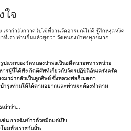
ังใจ
หนึ่ง เรากำลังกวาดใบไม้ที่ลานวัดอารมณ์ไม่ดี รู้สึกหงุดหงิด
มาที่เรา ท่านยิ้มแล้วพูดว่า วัดหนองป่าพงทุกข์มาก
รั่งรูปแรกของวัดหนองป่าพงเป็นอดีตนายทหารหน่วย
นี้ได้ฟัง กิตติศัพท์เกี่ยวกับวัตรปฏิบัติอันเคร่งครัด
เดินทางมาฝากตัวเป็นลูกศิษย์ ซึ่งหลวงพ่อก็เมตตา
รมาบำรุงท่านให้ได้ตามอยากและท่านจะต้องทำตาม
าว่า…
งาม เช่น การฉันข้าวด้วยมือแต่เปิบ
งหน้าทั้งพระทั้งโยมหัวเราะกันลั่น