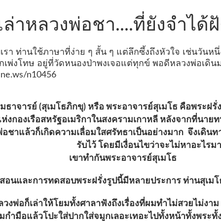
งเล่าหลวงพ่อชา....ที่ยังจำได้ฝ
ับเรา ท่านใช้ภาษาที่ง่าย ๆ สั้น ๆ แต่ลึกซึ้งถึงหัวใจ เช่นวัน
ึกเพ่งโทษ อยู่ที่วัดหนองป่าพงเจอแต่ทุกข์ พอดีหลวงพ่อเดิน
inne.ws/n10456
มธาจารย์ (สุเมโธภิกขุ) หรือ พระอาจารย์สุเมโธ คือพระฝ
ห่งกองเรือสหรัฐอเมริกาในสงครามเกาหลี หลังจากที่นายทหารผู้
่อชาแล้วก็เกิดความเลื่อมใสศรัทธาเป็นอย่างมาก จึง
รับไว้ โดยมีเงื่อนไขว่าจะไม่หาอะไ
ย เขาทำกันพระอาจารย์สุเมโธ
งรูปนี้มีหลายประการ ท่านสุเมโธเล่
งศาลาฟังถึงเรื่องที่ผมทำไม่สวยไม่
อแล้วโปะใส่ปากใส่จมูกเลอะเทอะไปทั้