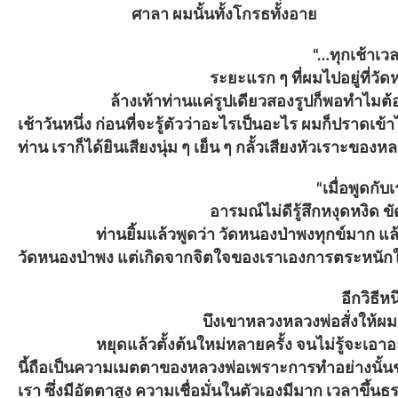
ศาลา ผมนั้นทั้งโกรธทั้งอาย
“…ทุกเช้าเวลาหลวงพ่อกลับจากบ
ระยะแรก ๆ ที่ผมไปอยู่ที่วัดหนองป
ล้างเท้าท่านแค่รูปเดียวสองรูป
เช้าวันหนึ่ง ก่อนที่จะรู้ตัวว่าอะไรเ
ท่าน เราก็ได้ยินเสียงนุ่ม ๆ เย็น ๆ
“เมื่อพูด
อารมณ์ไม่ดีรู้สึกหงุดหงิด ขัดเคื
ท่านยิ้มแล้วพูดว่า วัดหนองป่าพงทุก
วัดหนองป่าพง แต่เกิดจากจิตใจของเรา
อีกวิธีหนึ่งที่หลวงพ่อใช้ฝึกลูกศ
บึงเขาหลวงหลวงพ่อสั่งให้ผมเทศน์
หยุดแล้วตั้งต้นใหม่หลายครั้ง จนไม
นี้ถือเป็นความเมตตาของหลวงพ่อเพราะก
เรา ซึ่งมีอัตตาสูง ความเชื่อมั่นในตั