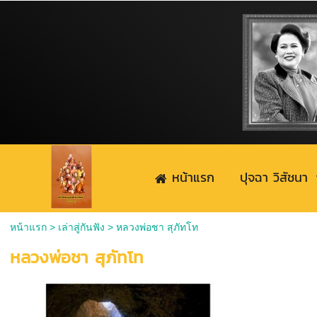
หน้าแรก
ปุจฉา วิสัชนา
หน้าแรก
>
เล่าสู่กันฟัง
>
หลวงพ่อชา สุภัทโท
หลวงพ่อชา สุภัทโท