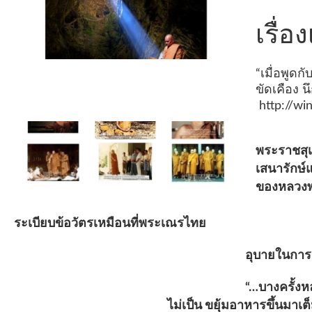
เรื่อ
“เมื่อพูดก
ขัดเคือง น
http://w
พระราชสุเ
เสนารักษ์แ
ของหลวงพ
ระเบียบข้อวัตรเหมือนที่พระเณรไท
อุบายในการสอนและการทดสอบพระฝรั่
“…บางครั้งหลวงพ่อก็เล่าให้โยมทั้
ไม่เป็น ขยุ้มอาหารขึ้นมาเต็มกำมื