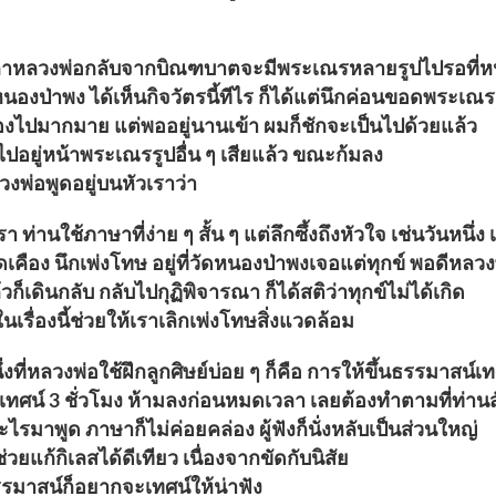
ิณฑบาตจะมีพระเณรหลายรูปไปรอที
่าพง ได้เห็นกิจวัตรนี้ทีไร ก็ได้แต่
ก็พอทำไมต้องไปมากมาย แต่พออยู่นา
ป็นอะไร ผมก็ปราดเข้าไปอยู่หน้าพระเณรรูป
 กลั้วเสียงหัวเราะของหลวงพ่อพูดอยู่บ
กับเรา ท่านใช้ภาษาที่ง่าย ๆ สั้น ๆ แต่ลึกซึ้งถึง
อง นึกเพ่งโทษ อยู่ที่วัดหนองป่าพงเจ
ข์มาก แล้วก็เดินกลับ กลับไปกุฏิพิจา
เองการตระหนักในเรื่องนี้ช่วยให้เราเล
ิษย์บ่อย ๆ ก็คือ การให้ขึ้นธรรมาสน์
 3 ชั่วโมง ห้ามลงก่อนหมดเวลา เลยต้
่รู้จะเอาอะไรมาพูด ภาษาก็ไม่ค่อยคล่อ
ารทำอย่างนั้นช่วยแก้กิเลสได้ดีเทียว 
วเองมีมาก เวลาขึ้นธรรมาสน์ก็อยากจะเทศ