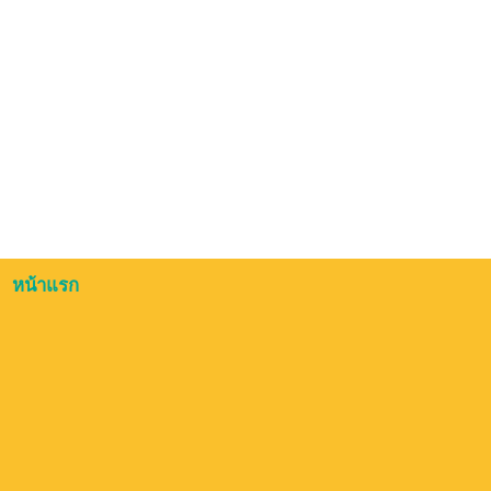
หน้าแรก
www.ariyaso
เวปไซต์เพื่อการธำรงไว้ซ