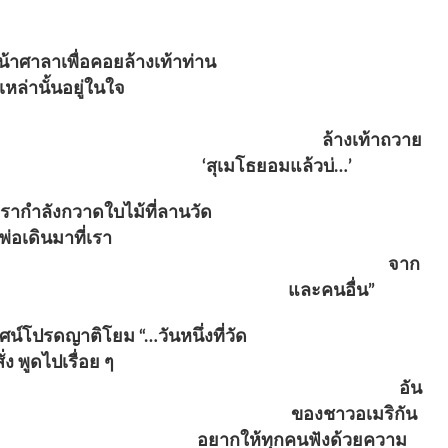
่หน้าศาลาเพื่อคอยล้างเท้าท่าน
นึกค่อนขอดพระเณรเหล่านั้นอยู่ในใจ
นเข้า ผมก็ชักจะเป็นไปด้วยแล้ว
อื่น ๆ เสียแล้ว ขณะก้มลง ล้างเท้าถวาย
นหัวเราว่า ‘สุเมโธยอมแล้วบ่…’
หัวใจ เช่นวันหนึ่ง เรากำลังกวาดใบไม้ที่ลานวัด
อแต่ทุกข์ พอดีหลวงพ่อเดินมาที่เรา
รณา ก็ได้สติว่าทุกข์ไม่ได้เกิด จาก
ิกเพ่งโทษสิ่งแวดล้อม และคนอื่น”
เทศน์โปรดญาติโยม “…วันหนึ่งที่วัด
องทำตามที่ท่านสั่ง พูดไปเรื่อย ๆ
ง ผู้ฟังก็นั่งหลับเป็นส่วนใหญ่ อัน
เนื่องจากขัดกับนิสัย ของชาวอเมริกัน
น์ให้น่าฟัง อยากให้ทุกคนฟังด้วยความ