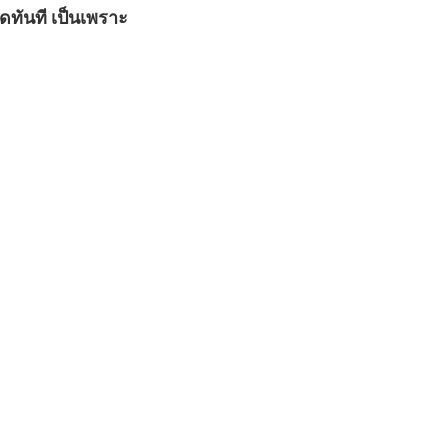
จฟัง ก็อยากจะหยุดพูดทันที เป็นเพราะ จ