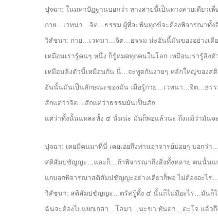
ปุจฉา: ในมหาปัฏฐานบอกว่า ทางสายนี้เป็นทางสายเดียวเพื่
กาย…เวทนา…จิต…ธรรม ผู้ที่จะพ้นทุกข์จะต้องพิจารณาทั้งสี่
วิสัชนา: กาย…เวทนา…จิต…ธรรม น่ะอันนี้มันของอย่างเดียวกั
เหมือนเรารู้คนๆ หนึ่ง ก็รู้หมดทุกคนในโลก เหมือนเรารู้ลิงตัว
เหมือนลิงตัวนี้เหมือนกัน นี่…จะพูดกันง่ายๆ หลักใหญ่ของสติ
อันนั้นมันเป็นลักษณะของมัน เมื่อรู้กาย…เวทนา…จิต…ธรร
สักแต่ว่าจิต…สักแต่ว่าธรรมมันเป็นสัก
แต่ว่าทั้งนั้นแหละทั้ง ๔ นั่นน่ะ มันก็พอแล้วนะ ถึงแม้ว่ามันจะร
ปุจฉา: เคยมีคนมาที่นี่ เคยเอ่ยถึงท่านอาจารย์บ่อยๆ บอก
สติสัมปชัญญะ…และก็…ถ้าพิจารณาถึงสิ่งทั้งหลาย คนนั้นแก
แกบอกพิจารณาสติสัมปชัญญะอย่างเดียวก็พอ ไม่ต้องอะไร
วิสัชนา: สติสัมปชัญญะ…ตรัสรู้ทั้ง ๔ นั้นก็ไม่มีอะไร…มันก็ไม่
ฉันจะต้องไปแยกเกสา…โลมา…นะขา ทันตา…ตะโจ แล้วถึง