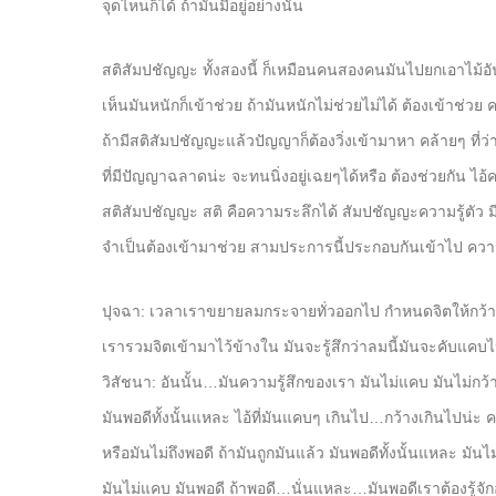
จุดไหนก็ได้ ถ้ามันมีอยู่อย่างนั้น
สติสัมปชัญญะ ทั้งสองนี้ ก็เหมือนคนสองคนมันไปยกเอาไม้อั
เห็นมันหนักก็เข้าช่วย ถ้ามันหนักไม่ช่วยไม่ได้ ต้องเข้าช่วย ค
ถ้ามีสติสัมปชัญญะแล้วปัญญาก็ต้องวิ่งเข้ามาหา คล้ายๆ ที
ที่มีปัญญาฉลาดน่ะ จะทนนิ่งอยู่เฉยๆได้หรือ ต้องช่วยกัน ไอ
สติสัมปชัญญะ สติ คือความระลึกได้ สัมปชัญญะความรู้ตัว มีอ
จำเป็นต้องเข้ามาช่วย สามประการนี้ประกอบกันเข้าไป ความรู้ส
ปุจฉา: เวลาเราขยายลมกระจายทั่วออกไป กำหนดจิตให้กว
เรารวมจิตเข้ามาไว้ข้างใน มันจะรู้สึกว่าลมนี้มันจะคับแคบ
วิสัชนา: อันนั้น…มันความรู้สึกของเรา มันไม่แคบ มันไม่กว
มันพอดีทั้งนั้นแหละ ไอ้ที่มันแคบๆ เกินไป…กว้างเกินไปน่ะ คว
หรือมันไม่ถึงพอดี ถ้ามันถูกมันแล้ว มันพอดีทั้งนั้นแหละ มัน
มันไม่แคบ มันพอดี ถ้าพอดี…นั่นแหละ…มันพอดีเราต้องรู้จักอ