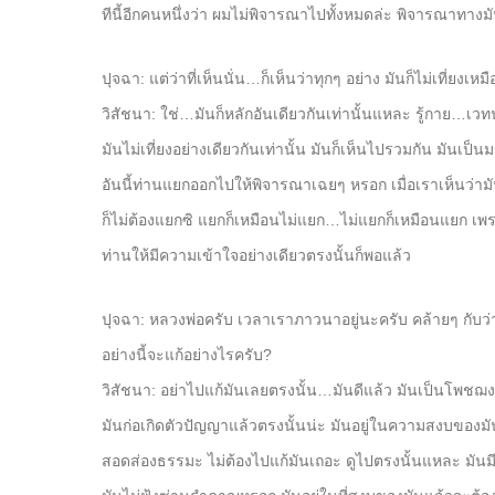
ทีนี้อีกคนหนึ่งว่า ผมไม่พิจารณาไปทั้งหมดล่ะ พิจารณาทางมัน
ปุจฉา: แต่ว่าที่เห็นนั่น…ก็เห็นว่าทุกๆ อย่าง มันก็ไม่เที่ยงเ
วิสัชนา: ใช่…มันก็หลักอันเดียวกันเท่านั้นแหละ รู้กาย…เ
มันไม่เที่ยงอย่างเดียวกันเท่านั้น มันก็เห็นไปรวมกัน มันเป็น
อันนี้ท่านแยกออกไปให้พิจารณาเฉยๆ หรอก เมื่อเราเห็นว่า
ก็ไม่ต้องแยกซิ แยกก็เหมือนไม่แยก…ไม่แยกก็เหมือนแยก เพร
ท่านให้มีความเข้าใจอย่างเดียวตรงนั้นก็พอแล้ว
ปุจฉา: หลวงพ่อครับ เวลาเราภาวนาอยู่นะครับ คล้ายๆ กับว่
อย่างนี้จะแก้อย่างไรครับ?
วิสัชนา: อย่าไปแก้มันเลยตรงนั้น…มันดีแล้ว มันเป็นโพชฌงค
มันก่อเกิดตัวปัญญาแล้วตรงนั้นน่ะ มันอยู่ในความสงบของม
สอดส่องธรรมะ ไม่ต้องไปแก้มันเถอะ ดูไปตรงนั้นแหละ มันม