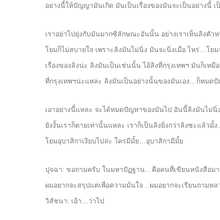
อย่างนี้ให้ปัญญามันเกิด มันเป็นเรื่องของมันจะเป็นอย่างนี้ 
เราอย่าไปยุ่งกับมันมากซิลักษณะอันนั้น อย่างเราเห็นลิงตัวหน
โยมก็ไม่สบายใจ เพราะลิงมันไม่นิ่ง มันจะนิ่งเมื่อ ไหร่…โย
เรื่องของลิงน่ะ ลิงมันเป็นเช่นนั้น ไอ้ลิงที่กรุงเทพฯ มันก็เหมื
ที่กรุงเทพฯน่ะแหละ ลิงมันเป็นอย่างนั้นของมันเอง…ก็หมดป
เอาอย่างนี้แหละ จะได้หมดปัญหาของมันไป อันนี้ลิงมันไม่นิ่ง
ยังงั้นเราก็ตายเท่านั้นแหละ เราก็เป็นลิงยิ่งกว่าลิงซะแล้วม
โยมอุบาสิกาเงียบไปล่ะ ใครมีมั้ย…อุบาสิกามีมั้ย
ปุจฉา: ขอถามครับ ในมหาปัฏฐาน…คือคนที่เขียนหนังสือ
ผมอยากจะสรุปแต่เพื่อความมั่นใจ…ผมอยากจะเรียนถามหลว
วิสัชนา: เอ้า…ว่าไป