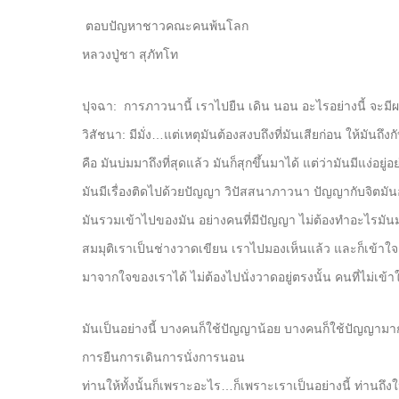
ตอบปัญหาชาวคณะคนพ้นโลก
หลวงปู่ชา สุภัทโท
ปุจฉา: การภาวนานี้ เราไปยืน เดิน นอน อะไรอย่างนี้ จะม
วิสัชนา: มีมั่ง…แต่เหตุมันต้องสงบถึงที่มันเสียก่อน ให้มันถ
คือ มันบ่มมาถึงที่สุดแล้ว มันก็สุกขึ้นมาได้ แต่ว่ามันมีแง่อยู่
มันมีเรื่องติดไปด้วยปัญญา วิปัสสนาภาวนา ปัญญากับจิตมั
มันรวมเข้าไปของมัน อย่างคนที่มีปัญญา ไม่ต้องทำอะไรมันมา
สมมุติเราเป็นช่างวาดเขียน เราไปมองเห็นแล้ว และก็เข้าใ
มาจากใจของเราได้ ไม่ต้องไปนั่งวาดอยู่ตรงนั้น คนที่ไม่เข้า
มันเป็นอย่างนี้ บางคนก็ใช้ปัญญาน้อย บางคนก็ใช้ปัญญามาก
การยืนการเดินการนั่งการนอน
ท่านให้ทั้งนั้นก็เพราะอะไร…ก็เพราะเราเป็นอย่างนี้ ท่านถึงให