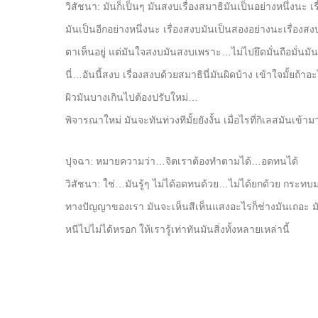
วิสัชนา: มันก็เป็นๆ มันสงบเรื่องสมาธิมันเป็นอย่างหนึ่งนะ 
มันเป็นอีกอย่างหนึ่งนะ เรื่องสงบมันเป็นสองอย่างนะเรื่องสง
ตาเห็นอยู่ แต่มันใจสงบมันสงบเพราะ…ไม่ไปยึดมั่นถือมั่นม
นี่…อันนี้สงบ เรื่องสงบด้วยสมาธินี่มันผิดบ้าง เข้าใจมั้ยถ
ผิวมันบางเกินไปต้องปรับใหม่…
พิจารณาใหม่ มันจะทันท่วงทีมั้ยยังงั้น เมื่อไรที่กิเลสมันเข้าม
ปุจฉา: หมายความว่า…จิตเราต้องทำตามได้…อดทนได้
วิสัชนา: ใช่…มันรู้ๆ ไม่ได้อดทนด้วย…ไม่ได้ยกด้วย กระทบมา
ทางปัญญาของเรา มันจะเห็นสีเห็นแสงอะไรก็ช่างมันเถอะ ม
หนีไปไม่ได้หรอก ให้เรารู้เท่าทันมันสิ่งทั้งหลายเหล่านี้