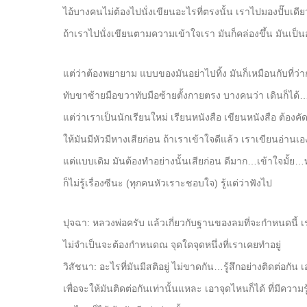
ไอ้บางคนไม่ต้องไปนั่งเขียนอะไรที่ตรงนั้น เราไปมองปั๊บเดีย
ถ้าเราไปนั่งเขียนตามความเข้าใจเรา มันก็คล่องขึ้น มันเป็นอ
แต่ว่าต้องพยายาม แบบของมันอย่าไปทิ้ง มันก็เหมือนกับที่ว่
ทับขาซ้ายมือขวาทับมือซ้ายตั้งกายตรง บางคนว่า เดินก็ได้
แต่ว่าเราเป็นนักเรียนใหม่ เรียนหนังสือ เขียนหนังสือ ต้องค
ให้มันมีหัวมีหางเสียก่อน ถ้าเราเข้าใจดีแล้ว เราเขียนอ่านเอง
แต่แบบเดิม มันต้องทำอย่างนั้นเสียก่อน ดีมาก…เข้าใจมั้ย…
ก็ไม่รู้เรื่องซีนะ (ทุกคนหัวเราะชอบใจ) รู้แต่ว่าฟังไป
ปุจฉา: หลวงพ่อครับ แล้วเกี่ยวกับฐานของลมที่จะกำหนดนี้ 
ไม่จำเป็นจะต้องกำหนดณ จุดใดจุดหนึ่งที่เราเคยทำอยู่
วิสัชนา: อะไรที่มันมีสติอยู่ ไม่ขาดกัน…รู้สึกอย่างติดต่อกัน 
เพื่อจะให้มันติดต่อกันเท่านั้นแหละ เอาจุดไหนก็ได้ ที่มีความ