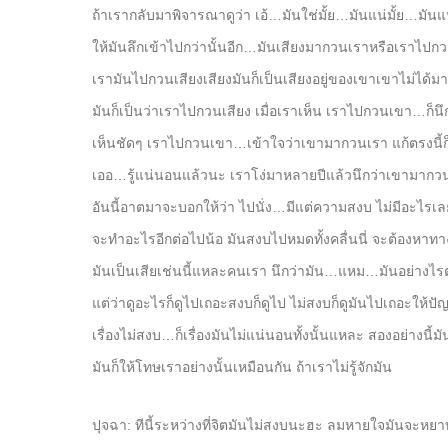
ถ้าเรากลับมาพิจารณาดูว่า เอ้…มันใช่มั้ย…มันแน่มั้ย…มันแน่
ให้มันลึกเข้าไปกว่านั้นอีก…มันเสียงมากวนเราหรือเราไปกวน
เรามันไปกวนเสียงเสียงมันก็เป็นเสียงอยู่ของเขาเขาไม่ได้ม
มันก็เป็นว่าเราไปกวนเสียง เมื่อเราเห็น เราไปกวนเขา…ก็
เห็นชัดๆ เราไปกวนเขา…เข้าใจว่าเขามากวนเรา แก้ตรงนี้ก็ร
เออ…รู้แน่นอนแล้วนะ เราโง่มาหลายปีแล้วนึกว่าเขามากว
อันนี้อาตมาจะบอกให้ว่า ไปนั่ง…มีแต่ความสงบ ไม่มีอะไรเลย 
จะทำอะไรอีกต่อไปน้อ มันสงบไปหมดทั้งคลื่นนี่ จะต้องหาท
มันเป็นเสียเช่นนี้แหละคนเรา นึกว่ามัน…แหม…มันอย่างไรต่
แต่ว่าดูอะไรก็ดูไปเถอะสงบก็ดูไป ไม่สงบก็ดูมันไปเถอะให้ปัญ
เรื่องไม่สงบ…ก็เรื่องมันไม่แน่นอนทั้งนั้นแหละ สองอย่างนี้
มันก็ให้โทษเราอย่างนั้นเหมือนกัน ถ้าเราไม่รู้จักมัน
ปุจฉา: ทีนี้ระหว่างที่จิตมันไม่สงบนะฮะ ลมหายใจมันจะหย