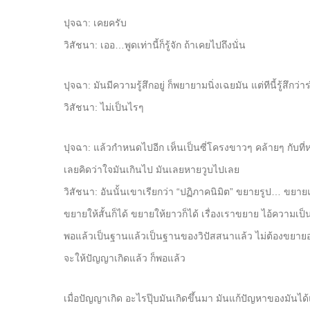
ปุจฉา: เคยครับ
วิสัชนา: เออ…พูดเท่านี้ก็รู้จัก ถ้าเคยไปถึงนั่น
ปุจฉา: มันมีความรู้สึกอยู่ ก็พยายามนิ่งเฉยมัน แต่ทีนี้รู้สึกว
วิสัชนา: ไม่เป็นไรๆ
ปุจฉา: แล้วกำหนดไปอีก เห็นเป็นซี่โครงขาวๆ คล้ายๆ กับที่หล
เลยคิดว่าใจมันเกินไป มันเลยหายวูบไปเลย
วิสัชนา: อันนั้นเขาเรียกว่า “ปฏิภาคนิมิต” ขยายรูป… ขยาย
ขยายให้สั้นก็ได้ ขยายให้ยาวก็ได้ เรื่องเราขยาย ไอ้ความเป็นจ
พอแล้วเป็นฐานแล้วเป็นฐานของวิปัสสนาแล้ว ไม่ต้องขยายอ
จะให้ปัญญาเกิดแล้ว ก็พอแล้ว
เมื่อปัญญาเกิด อะไรปุ๊บมันเกิดขึ้นมา มันแก้ปัญหาของมันได