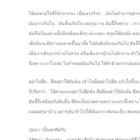
ไอ้ลมหายใจนี่ก็ลำบากนะ เมื่อเอาจริงๆ …มันไม่ลำบากอย่างน
มันยาวเกินไป…มันสั้นเกินไป เลยวุ่นวาย อันนี้ก็เพราะ…เ
มันถึงเป็นอย่างนั้นก็เหมือนเด็กๆ น่ะแหละ สอนให้มันนั่ง สอน
เด็กมันจะมีความฉลาดขึ้นมามั้ย ไปบังคับมันจนเกินไป อันนี้
เมื่อเราเดินจากบ้านไปสวน หรือเดินจากบ้านไปทำงาน ท
นี่เพราะเราไปเพ่ง ไปกำหนดมันเกินไป ให้ทำด้วยการปล่อ
อย่าไปยึด…ยึดอย่าให้มันมั่น เข้าใจมั้ยอย่าไปยึด แก้วใบนี้น่
นี่เรียกว่า…ไอ้ตามแบบอย่าไปยึดมั่น คือยึดอย่าให้มันมั่น ย
อันนี้ก็เหมือนกับอันนั้น ที่มันเจ็บปวดตามสภาวะแถวนี้เพ
ถอยออกมาบ้าง อย่าขยับเข้าไปให้มันมาก เพ่งจนเจ็บ เพ่งจนปวด
ปุจฉา: เป็นทุกทีครับ
วิสัชนา: นั่นแหละ…ถอยกลับเสียมั่ง ทำสบายๆ ทำความรู้สึก