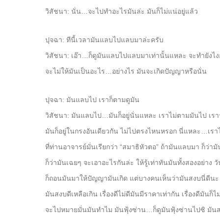
วิสัชนา: นั่น…จะไปทำอะไรมันล่ะ มันก็ไม่แน่อยู่แล้ว
ปุจฉา: ทีนี้เวลามันแลบไปแลบมาล่ะครับ
วิสัชนา: เอ๊า…ก็ดูมันแลบไปแลบมาเท่านั้นแหละ จะทำยังไง
จะไม่ให้มันเป็นอะไร…อย่างไร มันจะเกิดปัญญาหรือนั่น
ปุจฉา: มันแลบไป เราก็ตามดูมัน
วิสัชนา: มันแลบไป…มันก็อยู่นั่นแหละ เราไม่ตามมันไป เราร
มันก็อยู่ในกรงอันเดียวกัน ไม่ไปตรงไหนหรอก นี่แหละ…เรา
ที่ท่านอาจารย์มั่นเรียกว่า “สมาธิหัวตอ” ถ้ามันแลบมา ก็ว่
ก็ว่ามันเฉยๆ จะเอาอะไรกันล่ะ ให้รู้เท่าทันมันทั้งสองอย่าง 
ก็ถอนมันมาให้ปัญญามันเกิด แต่บางคนเห็นว่ามันสงบนี่ดี
มันสงบดีเหลือเกิน เรื่องดีไม่ดีมันมีราคาเท่ากัน เรื่องดีมันก็ไม่เ
จะไปหมายมั่นมันทำไม มันฟุ้งซ่าน…ก็ดูมันฟุ้งซ่านไปซิ มัน