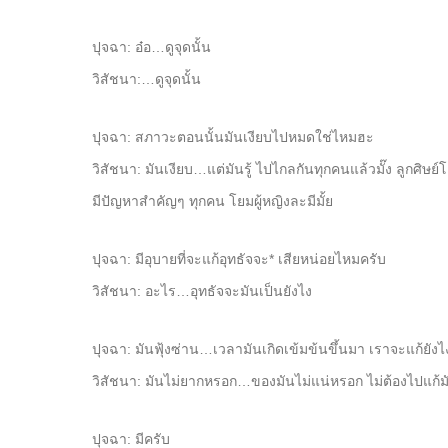
ปุจฉา: อ๋อ…ดูจุดนั้น
วิสัชนา:…ดูจุดนั้น
ปุจฉา: สภาวะตอนนั้นมันเงียบไปหมดใช่ไหมฮะ
วิสัชนา: มันเงียบ…แต่มันรู้ ไปไกลกันทุกคนแล้วมั๊ง ลูกศิษย์
มีปัญหาสำคัญๆ ทุกคน โยมผู้หญิงละมีมั้ย
ปุจฉา: มีอุบายที่จะแก้อุทธัจจะ* เสียหน่อยไหมครับ
วิสัชนา: อะไร…อุทธัจจะมันเป็นยังไง
ปุจฉา: มันฟุ้งซ่าน…เวลามันเกิดเข้มข้นขึ้นมา เราจะแก้ยัง
วิสัชนา: มันไม่ยากหรอก…ของมันไม่แน่หรอก ไม่ต้องไปแก้มัน คร
ปุจฉา: มีครับ