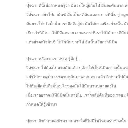
ปุจฉา: ทีนี้เมื่อกำหนดรู้ว่า มันจะใหญ่เกินไป มันจะคับมาก
วิสัชนา: อย่าไปตกมันซิ มันเต็มสติมันแหละ บางทีนั่งอยู่ จมู
มันยาวไปจริงมั้ยนั่น เรามีสติอยู่น่ะมันไม่ยาวจริงอย่างนั้น 
เรียกว่านิมิต… ไม่มีอันตราย เราครองสติเราให้ได้ บางทีมันน
แต่อย่าตกใจมันซิ ไม่ใช่มันขาดไป อันนั้นเรียกว่านิมิต
ปุจฉา: หลังจากเราเพ่งดู รู้สึกรู้…
วิสัชนา: ไม่ต้องไปตามมันแล้ว ปล่อยให้เป็นนิมิตอย่างนั้น
อย่าไปตามดูมัน เราตามดูมันมาพอสมควรแล้ว ถ้าตามไปมันหล
ไม่ต้องยึดมั่นถือมั่นอะไรของมันให้มันบานปลายลงไป
เมื่อเราอยากจะให้นิมิตนั่นหายไป เราก็กลับคืนที่ของเราซ
กำหนดให้รู้เข้ามา
ปุจฉา: ถ้ากำหนดเข้ามา ลมหายใจก็ไม่มีใช่ไหมครับช่วงนั้น